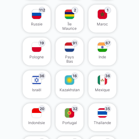
112
2
1
Russie
Île
Maroc
Maurice
19
91
67
Pologne
Pays
Inde
Bas
36
16
36
Israël
Kazakhstan
Mexique
20
32
35
Indonésie
Portugal
Thaïlande