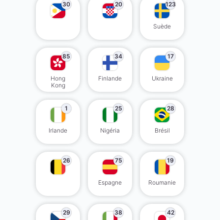
30
20
123
Suède
85
34
17
Hong
Finlande
Ukraine
Kong
1
25
28
Irlande
Nigéria
Brésil
26
75
19
Espagne
Roumanie
29
38
42