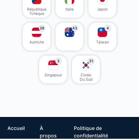
République
Italie
Japon
Tchèque
28
43
4
Autriche
Taïwan
3
31
Singapour
Corée
Du Sud
Accueil
À
Politique de
propos
confidentialité