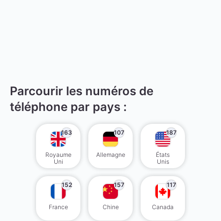
Parcourir les numéros de
téléphone par pays :
163
107
187
Royaume
Allemagne
États
Uni
Unis
152
157
117
France
Chine
Canada