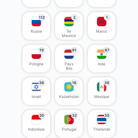
112
2
1
Russie
Île
Maroc
Maurice
19
91
67
Pologne
Pays
Inde
Bas
36
16
36
Israël
Kazakhstan
Mexique
20
32
35
Indonésie
Portugal
Thaïlande