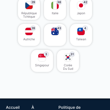
29
38
42
République
Italie
Japon
Tchèque
28
43
4
Autriche
Taïwan
3
31
Singapour
Corée
Du Sud
Accueil
À
Politique de