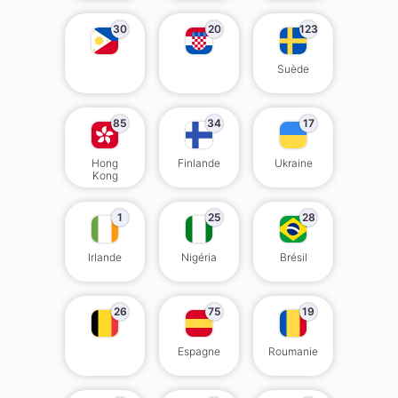
30
20
123
Suède
85
34
17
Hong
Finlande
Ukraine
Kong
1
25
28
Irlande
Nigéria
Brésil
26
75
19
Espagne
Roumanie