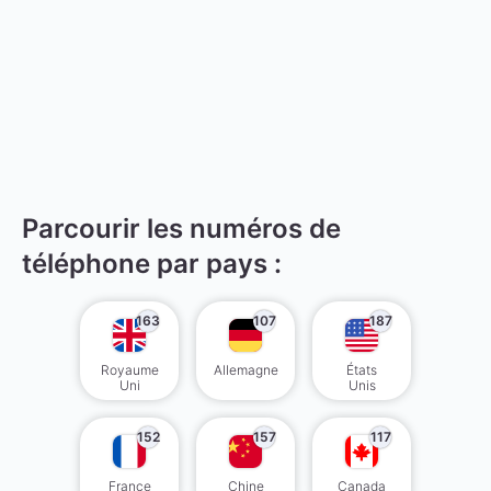
Parcourir les numéros de
téléphone par pays :
163
107
187
Royaume
Allemagne
États
Uni
Unis
152
157
117
France
Chine
Canada