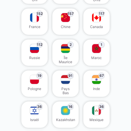
152
157
117
France
Chine
Canada
112
2
1
Russie
Île
Maroc
Maurice
19
91
67
Pologne
Pays
Inde
Bas
36
16
36
Israël
Kazakhstan
Mexique