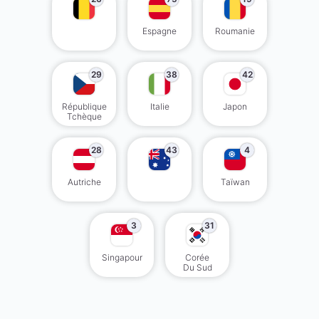
Espagne
Roumanie
29
38
42
République
Italie
Japon
Tchèque
28
43
4
Autriche
Taïwan
3
31
Singapour
Corée
Du Sud