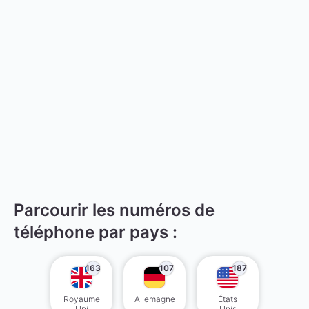
Parcourir les numéros de
téléphone par pays :
163
107
187
Royaume
Allemagne
États
Uni
Unis