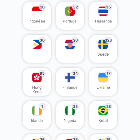
20
32
35
Indonésie
Portugal
Thaïlande
30
20
123
Suède
85
34
17
Hong
Finlande
Ukraine
Kong
1
25
28
Irlande
Nigéria
Brésil
26
75
19