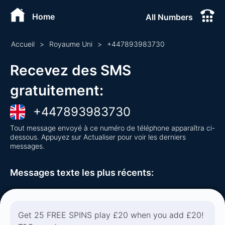
Home
All Numbers
Accueil
>
Royaume Uni
>
+
447893983730
Recevez des SMS
gratuitement
:
+
447893983730
Tout message envoyé à ce numéro de téléphone apparaîtra ci-
dessous. Appuyez sur Actualiser pour voir les derniers
messages.
Messages texte les plus récents
:
Get 25 FREE SPINS play £20 when you add £20!