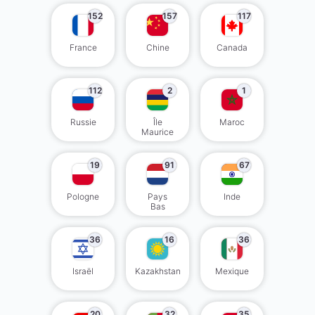
152
157
117
France
Chine
Canada
112
2
1
Russie
Île
Maroc
Maurice
19
91
67
Pologne
Pays
Inde
Bas
36
16
36
Israël
Kazakhstan
Mexique
20
32
35