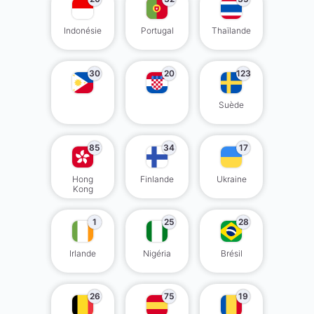
Indonésie
Portugal
Thaïlande
30
20
123
Suède
85
34
17
Hong
Finlande
Ukraine
Kong
1
25
28
Irlande
Nigéria
Brésil
26
75
19