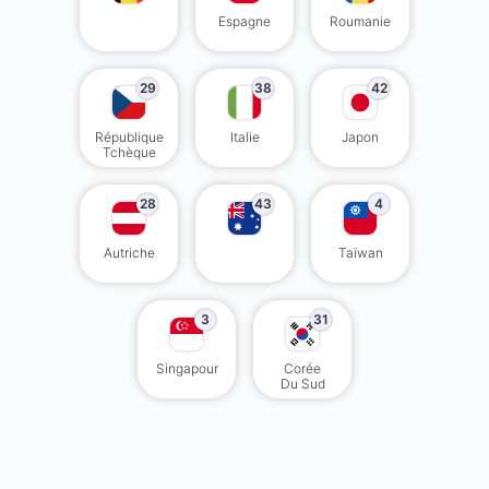
Espagne
Roumanie
29
38
42
République
Italie
Japon
Tchèque
28
43
4
Autriche
Taïwan
3
31
Singapour
Corée
Du Sud