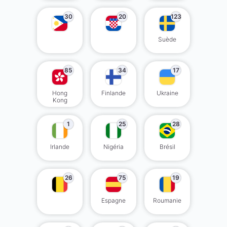
30
20
123
Suède
85
34
17
Hong
Finlande
Ukraine
Kong
1
25
28
Irlande
Nigéria
Brésil
26
75
19
Espagne
Roumanie