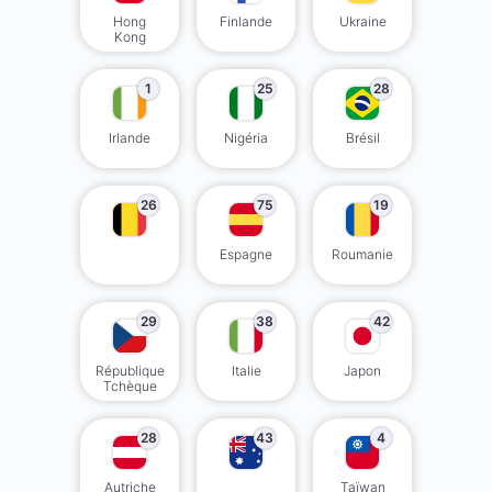
Hong
Finlande
Ukraine
Kong
1
25
28
Irlande
Nigéria
Brésil
26
75
19
Espagne
Roumanie
29
38
42
République
Italie
Japon
Tchèque
28
43
4
Autriche
Taïwan