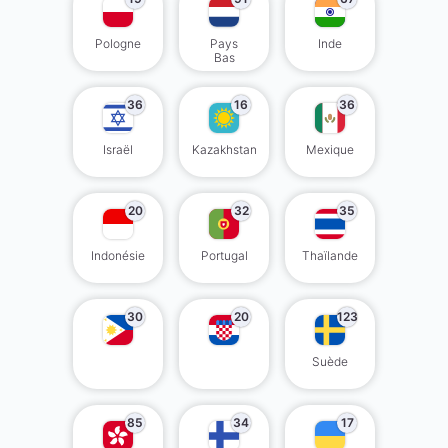
Pologne
Pays
Inde
Bas
36
16
36
Israël
Kazakhstan
Mexique
20
32
35
Indonésie
Portugal
Thaïlande
30
20
123
Suède
85
34
17