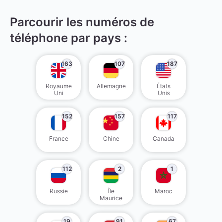
Parcourir les numéros de
téléphone par pays :
163
107
187
Royaume
Allemagne
États
Uni
Unis
152
157
117
France
Chine
Canada
112
2
1
Russie
Île
Maroc
Maurice
19
91
67