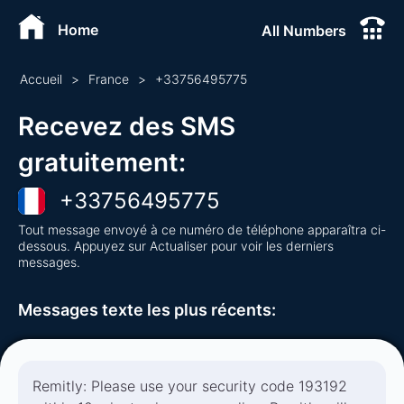
Home
All Numbers
Accueil
>
France
>
+
33756495775
Recevez des SMS
gratuitement
:
+
33756495775
Tout message envoyé à ce numéro de téléphone apparaîtra ci-
dessous. Appuyez sur Actualiser pour voir les derniers
messages.
Messages texte les plus récents
:
Remitly: Please use your security code 193192