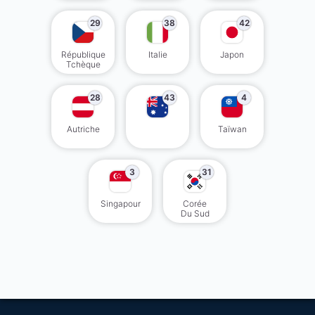
29
38
42
République
Italie
Japon
Tchèque
28
43
4
Autriche
Taïwan
3
31
Singapour
Corée
Du Sud