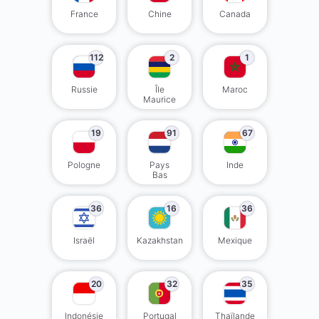
France
Chine
Canada
112
2
1
Russie
Île
Maroc
Maurice
19
91
67
Pologne
Pays
Inde
Bas
36
16
36
Israël
Kazakhstan
Mexique
20
32
35
Indonésie
Portugal
Thaïlande