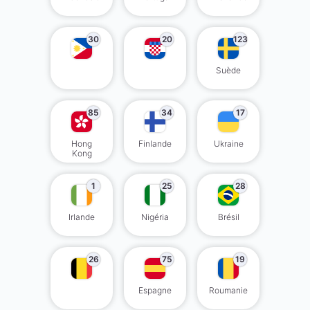
30
20
123
Suède
85
34
17
Hong
Finlande
Ukraine
Kong
1
25
28
Irlande
Nigéria
Brésil
26
75
19
Espagne
Roumanie