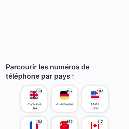
Parcourir les numéros de
téléphone par pays :
163
107
187
Royaume
Allemagne
États
Uni
Unis
152
157
117