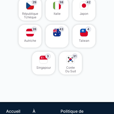
29
38
42
République
Italie
Japon
Tchèque
28
43
4
Autriche
Taïwan
3
31
Singapour
Corée
Du Sud
Accueil
À
Politique de