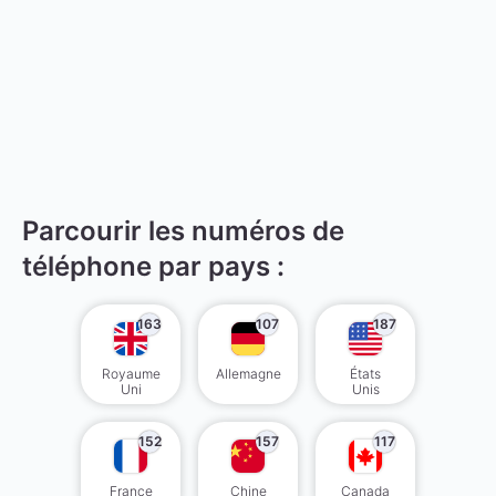
Parcourir les numéros de
téléphone par pays :
163
107
187
Royaume
Allemagne
États
Uni
Unis
152
157
117
France
Chine
Canada