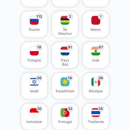
112
2
1
Russie
Île
Maroc
Maurice
19
91
67
Pologne
Pays
Inde
Bas
36
16
36
Israël
Kazakhstan
Mexique
20
32
35
Indonésie
Portugal
Thaïlande