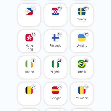
30
20
123
Suède
85
34
17
Hong
Finlande
Ukraine
Kong
1
25
28
Irlande
Nigéria
Brésil
26
75
19
Espagne
Roumanie