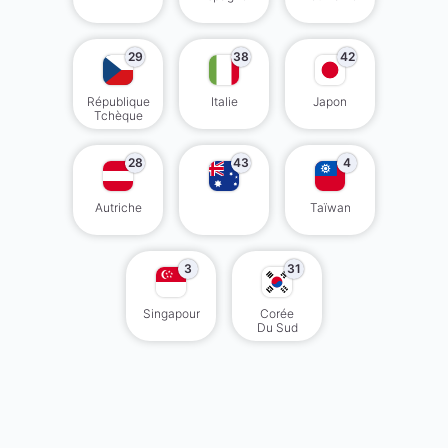
29
38
42
République
Italie
Japon
Tchèque
28
43
4
Autriche
Taïwan
3
31
Singapour
Corée
Du Sud