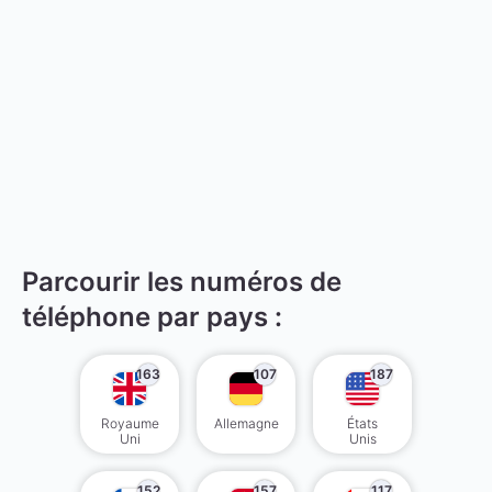
Parcourir les numéros de
téléphone par pays :
163
107
187
Royaume
Allemagne
États
Uni
Unis
152
157
117