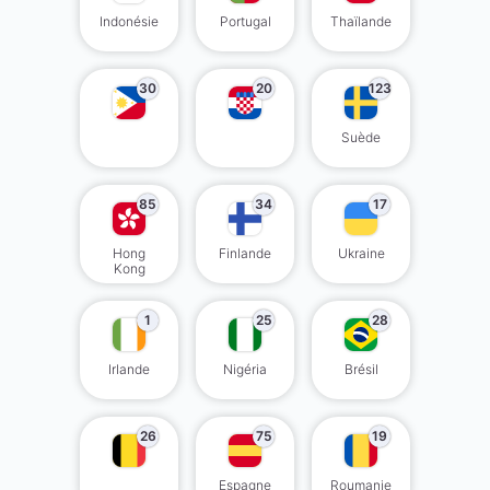
Indonésie
Portugal
Thaïlande
30
20
123
Suède
85
34
17
Hong
Finlande
Ukraine
Kong
1
25
28
Irlande
Nigéria
Brésil
26
75
19
Espagne
Roumanie