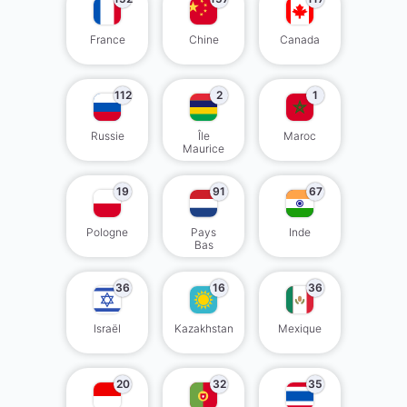
France
Chine
Canada
112
2
1
Russie
Île
Maroc
Maurice
19
91
67
Pologne
Pays
Inde
Bas
36
16
36
Israël
Kazakhstan
Mexique
20
32
35