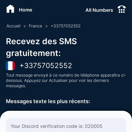
Home
All Numbers
Accueil
>
France
>
+
33757052552
Recevez des SMS
gratuitement
:
+
33757052552
Tout message envoyé à ce numéro de téléphone apparaîtra ci-
dessous. Appuyez sur Actualiser pour voir les derniers
messages.
Messages texte les plus récents
:
Your Discord verification code is: 020005