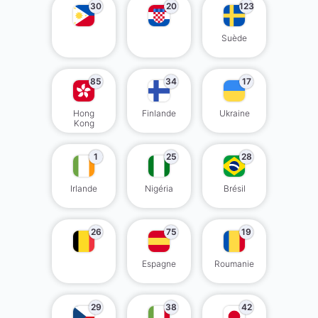
30
20
123
Suède
85
34
17
Hong
Finlande
Ukraine
Kong
1
25
28
Irlande
Nigéria
Brésil
26
75
19
Espagne
Roumanie
29
38
42