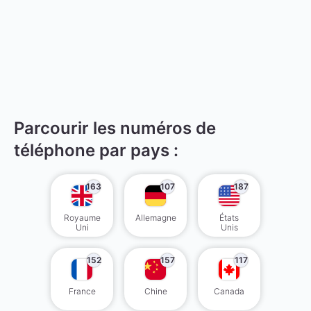
Parcourir les numéros de
téléphone par pays :
163
107
187
Royaume
Allemagne
États
Uni
Unis
152
157
117
France
Chine
Canada