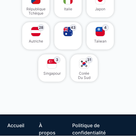
République
Italie
Japon
Tchèque
28
43
4
Autriche
Taïwan
3
31
Singapour
Corée
Du Sud
Accueil
À
Politique de
propos
confidentialité