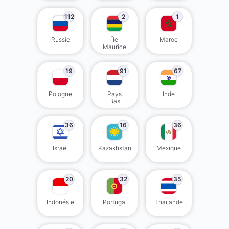
112
2
1
Russie
Île
Maroc
Maurice
19
91
67
Pologne
Pays
Inde
Bas
36
16
36
Israël
Kazakhstan
Mexique
20
32
35
Indonésie
Portugal
Thaïlande