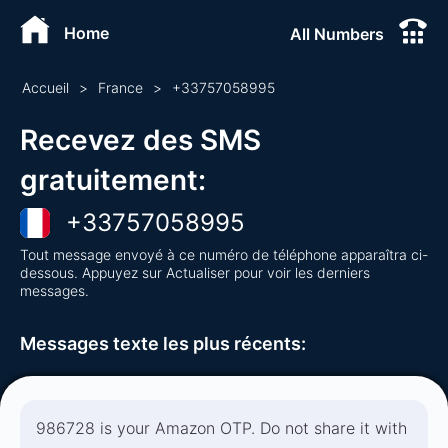
Home
All Numbers
Accueil
>
France
>
+
33757058995
Recevez des SMS
gratuitement
:
+
33757058995
Tout message envoyé à ce numéro de téléphone apparaîtra ci-
dessous. Appuyez sur Actualiser pour voir les derniers
messages.
Messages texte les plus récents
:
986728 is your Amazon OTP. Do not share it with