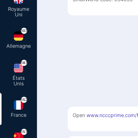
Royaume
Uni
107
Allemagne
187
États
Unis
152
France
Open
www.ncccprime.com/
157