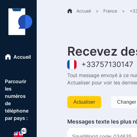
Accueil
>
France
>
+
3
Recevez de
Accueil
+
33757130147
Tout message envoyé à ce num
Parcourir
Actualiser pour voir les derni
les
numéros
Actualiser
Changer 
de
téléphone
par pays :
Messages texte les plus r
163
SmallWorld code: 034635