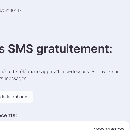
3757130147
s SMS gratuitement
:
éro de téléphone apparaîtra ci-dessous. Appuyez sur
ers messages.
de téléphone
écents
:
18337430732