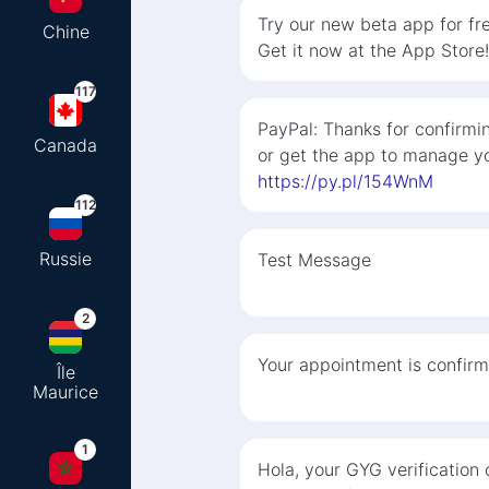
Try our new beta app for fre
Chine
Get it now at the App Store!
117
PayPal: Thanks for confirmi
Canada
or get the app to manage yo
https://py.pl/154WnM
112
Russie
Test Message
2
Your appointment is confirm
Île
Maurice
1
Hola, your GYG verification