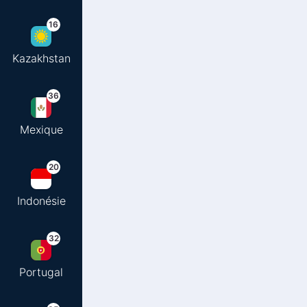
16
Kazakhstan
36
Mexique
20
Indonésie
32
Portugal