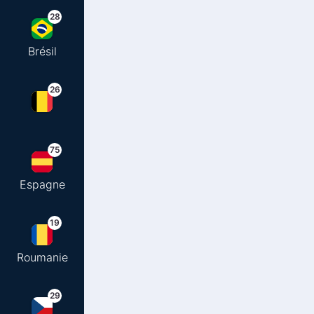
28
Brésil
26
75
Espagne
19
Roumanie
29