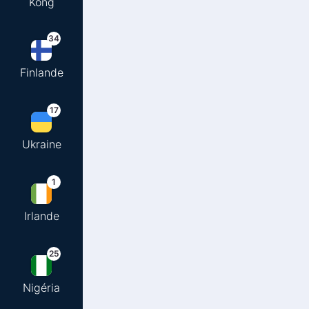
Kong
34
Finlande
17
Ukraine
1
Irlande
25
Nigéria