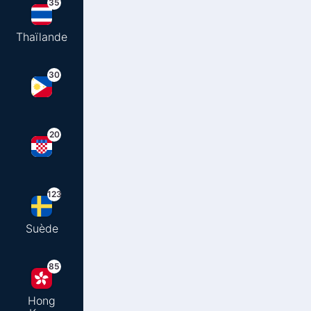
35
Thaïlande
30
20
123
Suède
85
Hong