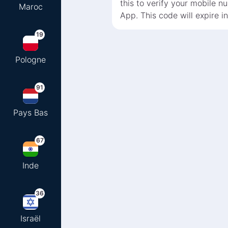
this to verify your mobile 
Maroc
App. This code will expire i
19
Pologne
91
Pays Bas
67
Inde
36
Israël