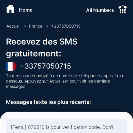
Home
All Numbers
Accueil
>
France
>
+
33757050715
Recevez des SMS
gratuitement
:
+
33757050715
Tout message envoyé à ce numéro de téléphone apparaîtra ci-
dessous. Appuyez sur Actualiser pour voir les derniers
messages.
Messages texte les plus récents
:
[Temu] 679816 is your verification code. Don't