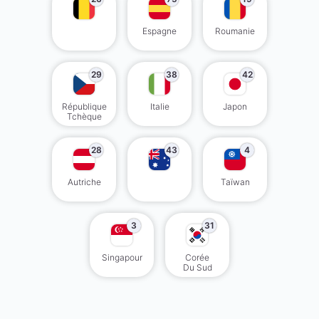
Espagne
Roumanie
29
38
42
République
Italie
Japon
Tchèque
28
43
4
Autriche
Taïwan
3
31
Singapour
Corée
Du Sud