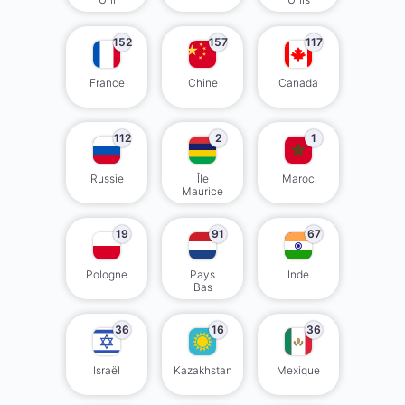
152
157
117
France
Chine
Canada
112
2
1
Russie
Île
Maroc
Maurice
19
91
67
Pologne
Pays
Inde
Bas
36
16
36
Israël
Kazakhstan
Mexique