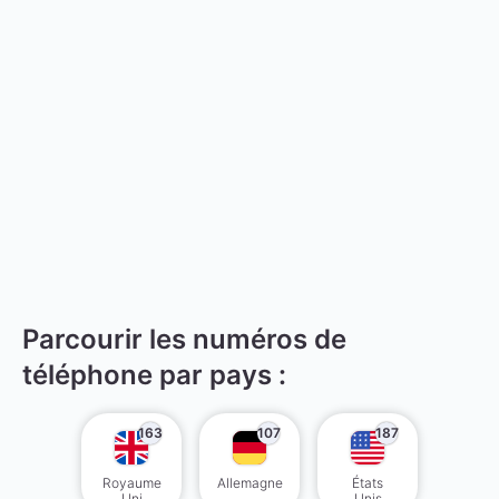
Parcourir les numéros de
téléphone par pays :
163
107
187
Royaume
Allemagne
États
Uni
Unis