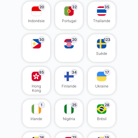
20
32
35
Indonésie
Portugal
Thaïlande
30
20
123
Suède
85
34
17
Hong
Finlande
Ukraine
Kong
1
25
28
Irlande
Nigéria
Brésil
26
75
19